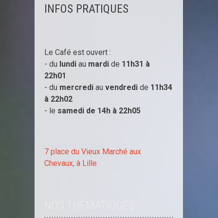
INFOS PRATIQUES
Le Café est ouvert :
- du
lundi
au
mardi
de
11h31 à
22h01
- du
mercredi
au
vendredi
de
11h34
à
22h02
- le
samedi de 14h à
22h05
7 place du Vieux Marché aux
Chevaux, à Lille
NOS THÉMATIQUES