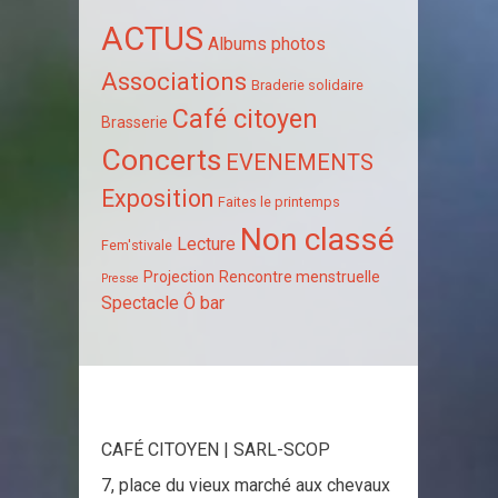
ACTUS
Albums photos
Associations
Braderie solidaire
Café citoyen
Brasserie
Concerts
EVENEMENTS
Exposition
Faites le printemps
Non classé
Lecture
Fem'stivale
Projection
Rencontre menstruelle
Presse
Spectacle
Ô bar
CAFÉ CITOYEN | SARL-SCOP
7, place du vieux marché aux chevaux