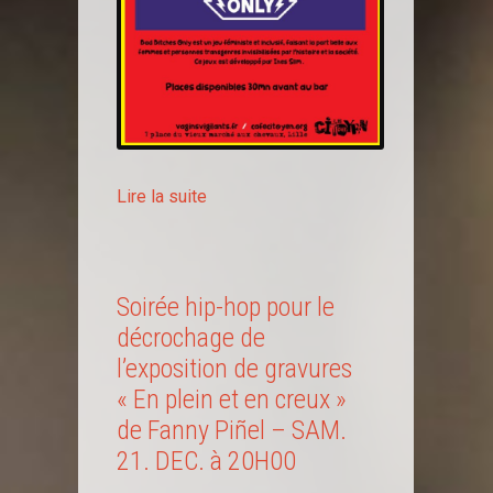
Lire la suite
Soirée hip-hop pour le
décrochage de
l’exposition de gravures
« En plein et en creux »
de Fanny Piñel – SAM.
21. DEC. à 20H00