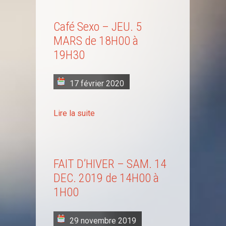
Café Sexo – JEU. 5
MARS de 18H00 à
19H30
17 février 2020
Lire la suite
FAIT D’HIVER – SAM. 14
DEC. 2019 de 14H00 à
1H00
29 novembre 2019