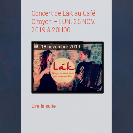
Concert de LàK au Café
Citoyen – LUN. 25 NOV.
2019 à 20H00
18 novembre 2019
Lire la suite