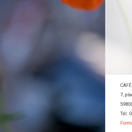
CAFÉ
7, pl
5980
Tél.:
Formu