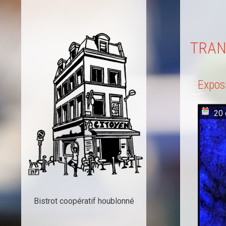
TRA
Expos
20 
Bistrot coopératif houblonné