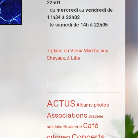
22h01
- du
mercredi
au
vendredi
de
11h34 à
22h02
- le
samedi de 14h à
22h05
7 place du Vieux Marché aux
Chevaux, à Lille
NOS THÉMATIQUES
ACTUS
Albums photos
Associations
Braderie
Café
Brasserie
solidaire
Concerts
citoyen