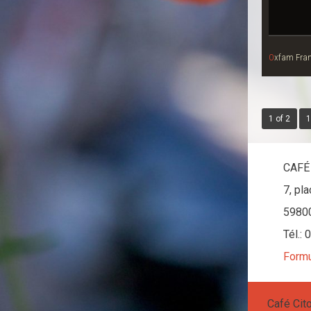
Oxfam Fran
1 of 2
1
CAFÉ
7, pl
5980
Tél.:
Formu
Café Cit