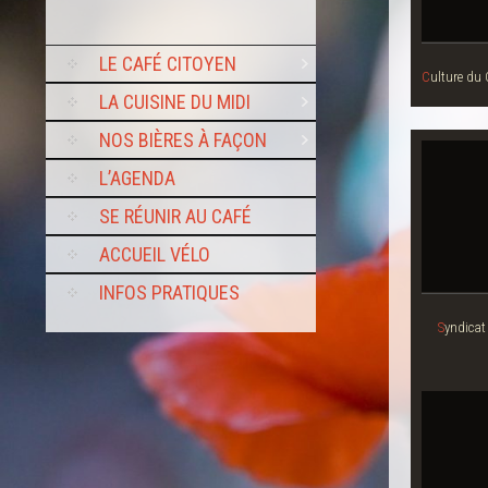
SKIP
LE CAFÉ CITOYEN
TO
Culture du
CONTENT
LA CUISINE DU MIDI
NOS BIÈRES À FAÇON
L’AGENDA
SE RÉUNIR AU CAFÉ
ACCUEIL VÉLO
INFOS PRATIQUES
Syndicat action des salariés du secteur