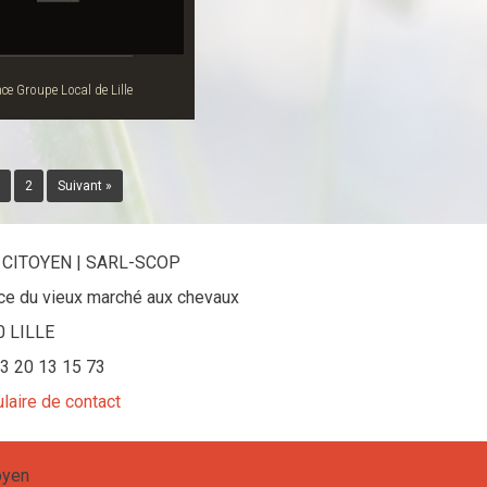
ce Groupe Local de Lille
2
Suivant »
 CITOYEN | SARL-SCOP
ace du vieux marché aux chevaux
0 LILLE
 03 20 13 15 73
laire de contact
oyen