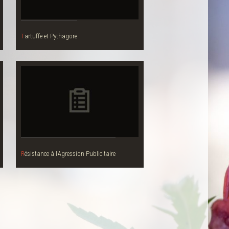
Tartuffe et Pythagore
Résistance à l’Agression Publicitaire