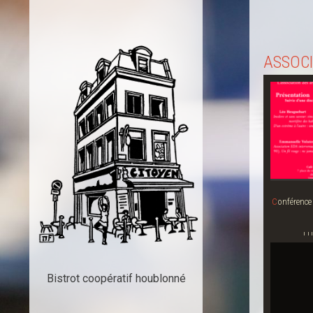
ASSOC
Conférence sur les pollutions industrielles –
LU
Bistrot coopératif houblonné