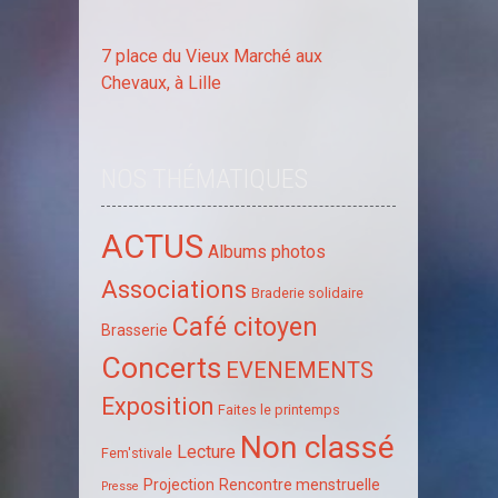
7 place du Vieux Marché aux
Chevaux, à Lille
NOS THÉMATIQUES
ACTUS
Albums photos
Associations
Braderie solidaire
Café citoyen
Brasserie
Concerts
EVENEMENTS
Exposition
Faites le printemps
Non classé
Lecture
Fem'stivale
Projection
Rencontre menstruelle
Presse