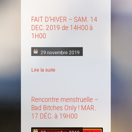
FAIT D’HIVER – SAM. 14
DEC. 2019 de 14H00 à
1H00
29 novembre 2019
Lire la suite
Rencontre menstruelle –
Bad Bitches Only ! MAR.
17 DÉC. à 19H00