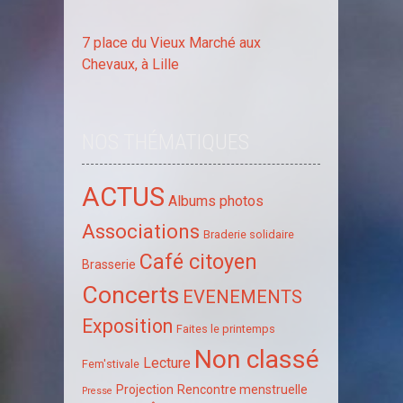
7 place du Vieux Marché aux
Chevaux, à Lille
NOS THÉMATIQUES
ACTUS
Albums photos
Associations
Braderie solidaire
Café citoyen
Brasserie
Concerts
EVENEMENTS
Exposition
Faites le printemps
Non classé
Lecture
Fem'stivale
Projection
Rencontre menstruelle
Presse