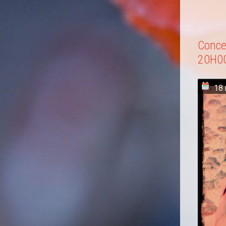
Conce
20H0
18