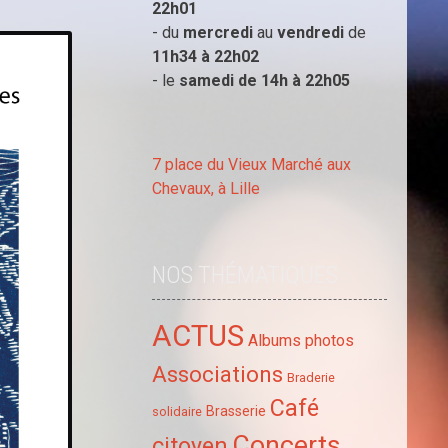
22h01
- du
mercredi
au
vendredi
de
11h34 à
22h02
- le
samedi de 14h à
22h05
7 place du Vieux Marché aux
Chevaux, à Lille
NOS THÉMATIQUES
ACTUS
Albums photos
Associations
Braderie
Café
Brasserie
solidaire
Concerts
citoyen