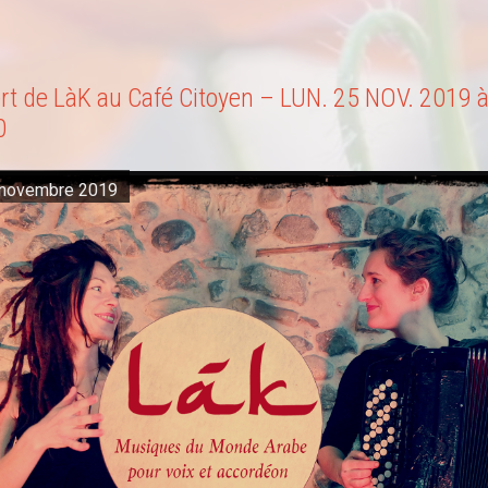
rt de LàK au Café Citoyen – LUN. 25 NOV. 2019 
0
 novembre 2019