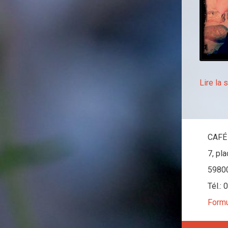
Lire la 
CAFÉ
7, pl
5980
Tél.:
Formu