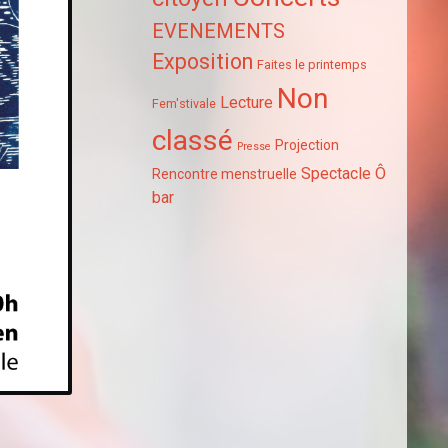
EVENEMENTS
Exposition
Faites le printemps
Non
Lecture
Fem'stivale
classé
Projection
Presse
Spectacle
Ô
Rencontre menstruelle
bar