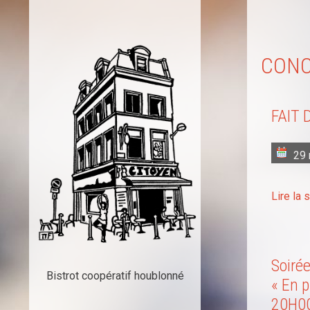
CON
FAIT 
29
Lire la 
Soirée
Bistrot coopératif houblonné
« En p
20H0