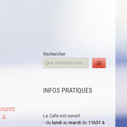
Rechercher
INFOS PRATIQUES
avures
. à
Le Café est ouvert :
- du
lundi
au
mardi
de
11h31 à