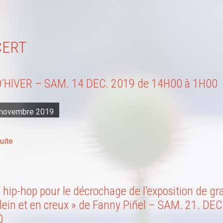
CERT
D’HIVER – SAM. 14 DEC. 2019 de 14H00 à 1H00
 novembre 2019
suite
 hip-hop pour le décrochage de l’exposition de gr
lein et en creux » de Fanny Piñel – SAM. 21. DEC
0