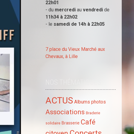
22h01
- du
mercredi
au
vendredi
de
11h34 à
22h02
- le
samedi de 14h à
22h05
7 place du Vieux Marché aux
Chevaux, à Lille
NOS THÉMATIQUES
ACTUS
Albums photos
Associations
Braderie
Café
Brasserie
solidaire
Concerts
citoyen