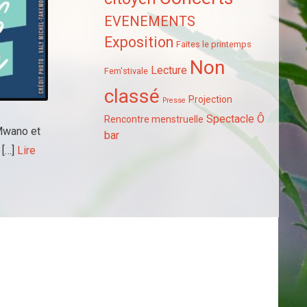
EVENEMENTS
Exposition
Faites le printemps
Non
Lecture
Fem'stivale
classé
Projection
Presse
Spectacle
Ô
Rencontre menstruelle
Mwano et
bar
 […]
Lire