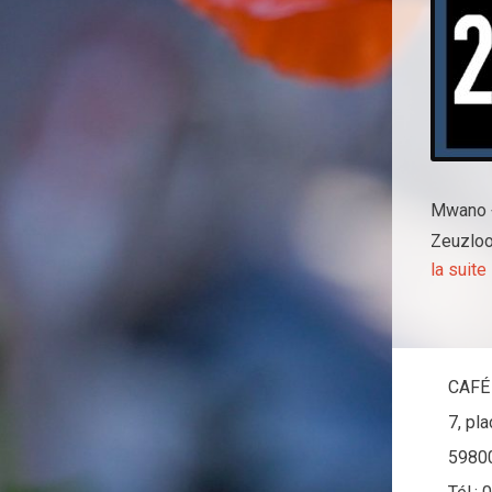
Mwano +
Zeuzloo,
la suite
CAFÉ
7, pl
5980