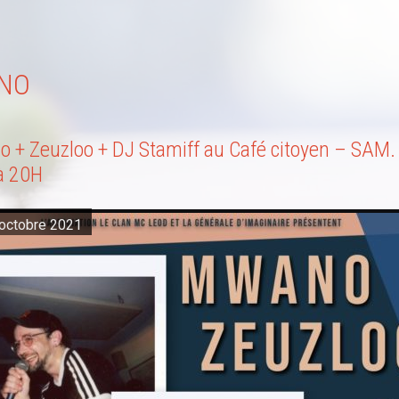
ANO
 + Zeuzloo + DJ Stamiff au Café citoyen – SAM.
à 20H
octobre 2021