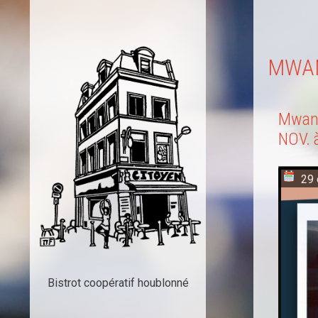
MW
Mwano
NOV. 
29 
Bistrot coopératif houblonné