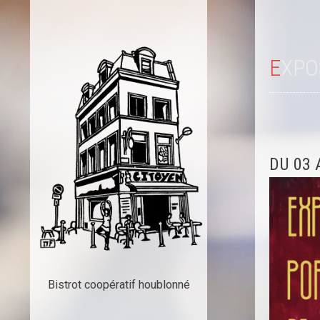
EXP
DU 03 
Bistrot coopératif houblonné