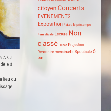
Concerts
citoyen
EVENEMENTS
Exposition
Faites le printemps
Non
Lecture
Fem'stivale
classé
Projection
Presse
Spectacle
Ô
Rencontre menstruelle
sse, au
bar
idèle à
a lieu du
issage