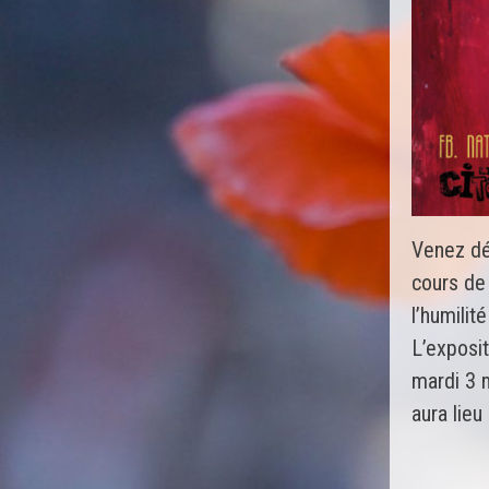
Venez déc
cours de 
l’humilit
L’exposit
mardi 3 
aura lie