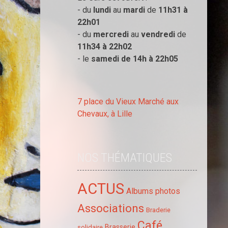
- du
lundi
au
mardi
de
11h31 à
22h01
- du
mercredi
au
vendredi
de
11h34 à
22h02
- le
samedi de 14h à
22h05
7 place du Vieux Marché aux
Chevaux, à Lille
NOS THÉMATIQUES
ACTUS
Albums photos
Associations
Braderie
Café
Brasserie
solidaire