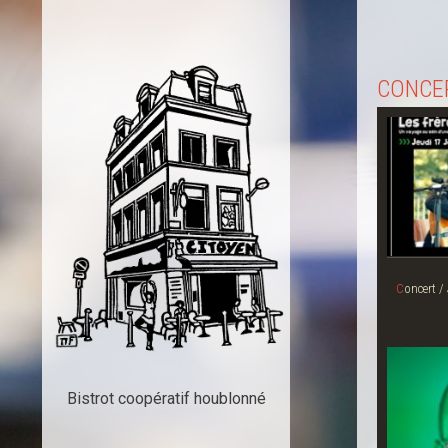
CONCE
Concert / J17.01.2019 * 20h30 / Balkan et
Bistrot coopératif houblonné