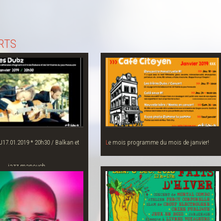
RTS
Le mois programme du mois de janvier!
jazz manouch