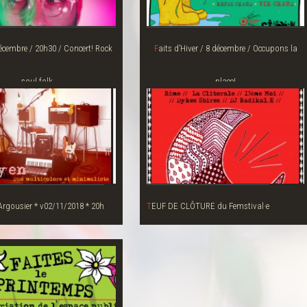
Faits d’Hiver / 8 décembre / Occupons la
soul folk
place!
L’Argousier * v02/11/2018 * 20h
TEUF DE CLÔTURE du Femstival·e