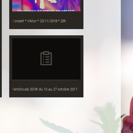
Concert * Viktor * 23/11/2018 * 20h
Fem’stivale 2018! du 10 au 27 octobre 2017