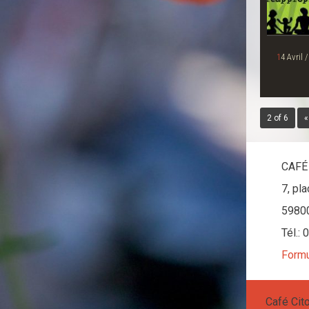
14 Avril / Faites le Printemps! / toute la
2 of 6
«
CAFÉ
7, pl
5980
Tél.:
Formu
Café Cit