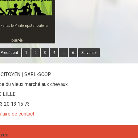
journée
 Précédent
1
2
3
4
…
6
Suivant »
 CITOYEN | SARL-SCOP
ace du vieux marché aux chevaux
0 LILLE
 03 20 13 15 73
laire de contact
oyen