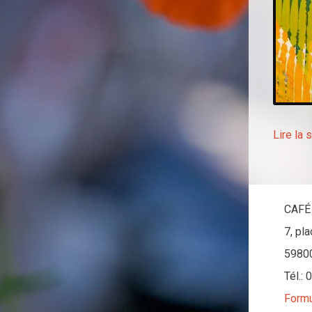
Lire la 
CAFÉ
7, pl
5980
Tél.:
Formu