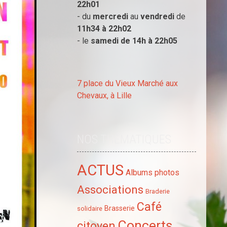
22h01
- du
mercredi
au
vendredi
de
11h34 à
22h02
- le
samedi de 14h à
22h05
7 place du Vieux Marché aux
Chevaux, à Lille
NOS THÉMATIQUES
ACTUS
Albums photos
Associations
Braderie
Café
Brasserie
solidaire
Concerts
citoyen