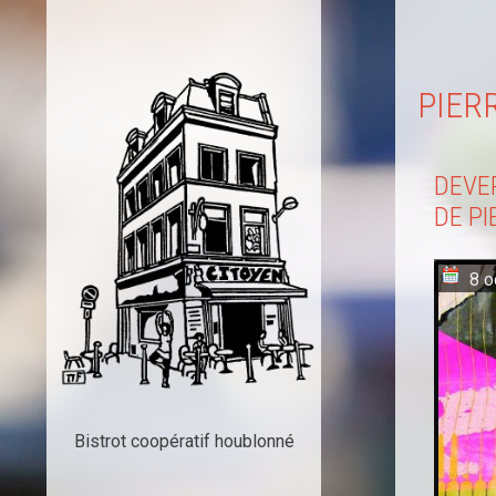
PIE
DEVER
DE PI
8 o
Bistrot coopératif houblonné