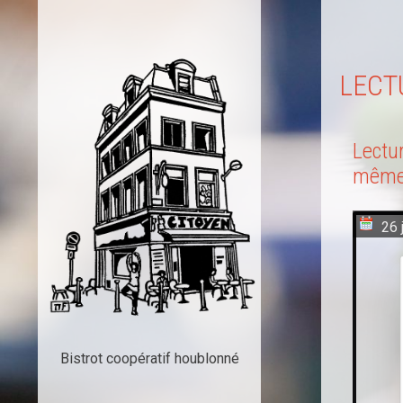
LEC
Lectur
même 
26 
Bistrot coopératif houblonné