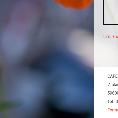
Lire la 
CAFÉ
7, pl
5980
Tél.:
Formu