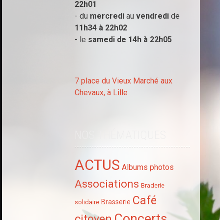
22h01
- du
mercredi
au
vendredi
de
11h34 à
22h02
- le
samedi de 14h à
22h05
7 place du Vieux Marché aux
Chevaux, à Lille
NOS THÉMATIQUES
ACTUS
Albums photos
Associations
Braderie
Café
Brasserie
solidaire
Concerts
citoyen