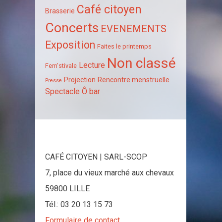
Café citoyen
Brasserie
Concerts
EVENEMENTS
Exposition
Faites le printemps
Non classé
Lecture
Fem'stivale
Projection
Rencontre menstruelle
Presse
Spectacle
Ô bar
CAFÉ CITOYEN | SARL-SCOP
7, place du vieux marché aux chevaux
59800 LILLE
Tél.: 03 20 13 15 73
Formulaire de contact