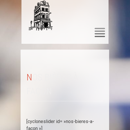
SKIP
TO
CONTENT
NOS BIÈRES À
FAÇON
[cycloneslider id= »nos-bieres-a-
facon »]