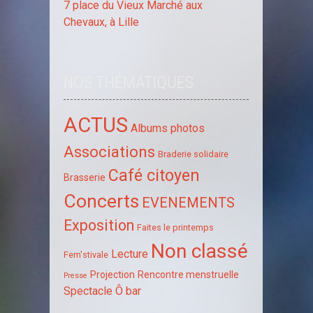
7 place du Vieux Marché aux
Chevaux, à Lille
NOS THÉMATIQUES
ACTUS
Albums photos
Associations
Braderie solidaire
Café citoyen
Brasserie
Concerts
EVENEMENTS
Exposition
Faites le printemps
Non classé
Lecture
Fem'stivale
Projection
Rencontre menstruelle
Presse
Spectacle
Ô bar