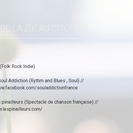
 DE LA ZIK AU CITOYEN!
 (Folk Rock Indie)
oul Addiction (Rythm and Blues , Soul) //
ww.facebook.com/souladdictionfrance
 pinailleurs (Spectacle de chanson française) //
w.lespinailleurs.com/