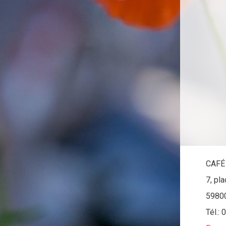
CAFÉ
7, pl
5980
Tél.: