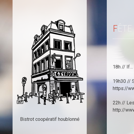
FÊTE
18h // If…
19h30 // S
https://w
22h // Les
http://ww
Bistrot coopératif houblonné