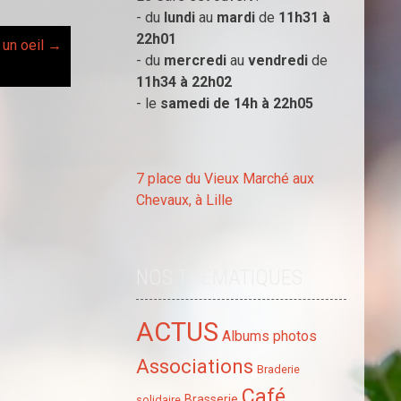
- du
lundi
au
mardi
de
11h31 à
22h01
 un oeil
→
- du
mercredi
au
vendredi
de
11h34 à
22h02
- le
samedi de 14h à
22h05
7 place du Vieux Marché aux
Chevaux, à Lille
NOS THÉMATIQUES
ACTUS
Albums photos
Associations
Braderie
Café
Brasserie
solidaire