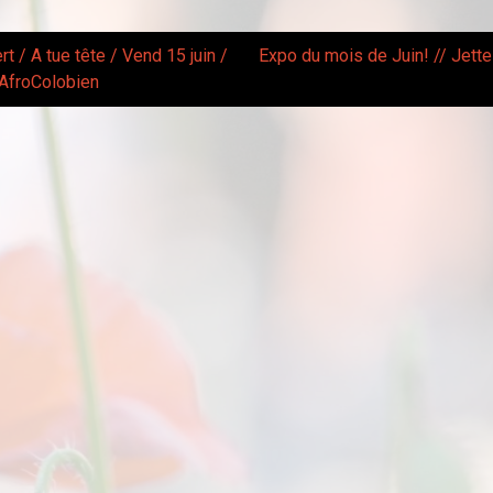
t / A tue tête / Vend 15 juin /
Expo du mois de Juin! // Jette
AfroColobien
gation