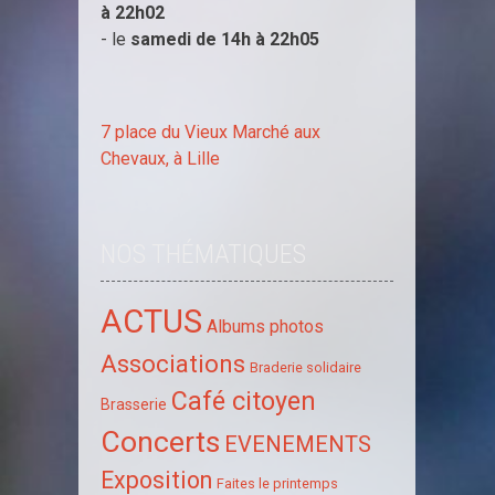
à
22h02
- le
samedi de 14h à
22h05
7 place du Vieux Marché aux
Chevaux, à Lille
NOS THÉMATIQUES
ACTUS
Albums photos
Associations
Braderie solidaire
Café citoyen
Brasserie
Concerts
EVENEMENTS
Exposition
Faites le printemps