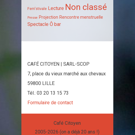
Non classé
Lecture
Fem'stivale
Projection
Rencontre menstruelle
Presse
Spectacle
Ô bar
CAFÉ CITOYEN | SARL-SCOP
7, place du vieux marché aux chevaux
59800 LILLE
Tél.: 03 20 13 15 73
Formulaire de contact
Café Citoyen
2005-2026 (on a déjà 20 ans !)