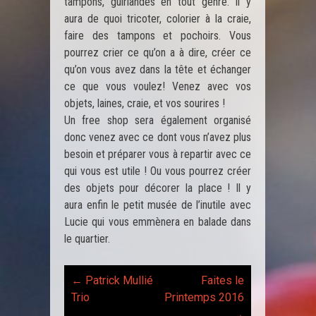
tampons, guirlandes en tout genre. Il y
aura de quoi tricoter, colorier à la craie,
faire des tampons et pochoirs. Vous
pourrez crier ce qu’on a à dire, créer ce
qu’on vous avez dans la tête et échanger
ce que vous voulez! Venez avec vos
objets, laines, craie, et vos sourires !
Un free shop sera également organisé
donc venez avec ce dont vous n’avez plus
besoin et préparer vous à repartir avec ce
qui vous est utile ! Ou vous pourrez créer
des objets pour décorer la place ! Il y
aura enfin le petit musée de l’inutile avec
Lucie qui vous emmènera en balade dans
le quartier.
←
Patrick Mullié
Faites le
Post
Trio
Printemps 2016
→