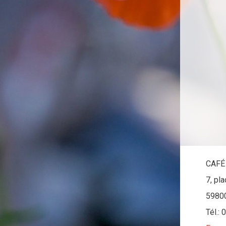
CAFÉ
7, pl
5980
Tél.: