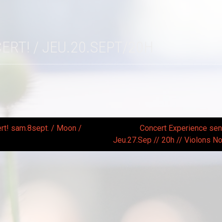
CERT! / JEU.20.SEPT/20H
t! sam.8sept. / Moon /
Concert Experience sens
Jeu.27.Sep // 20h // Violons
gation