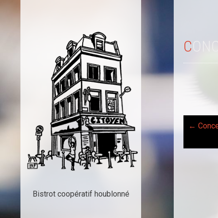
CON
←
Concer
Post
navi
Bistrot coopératif houblonné