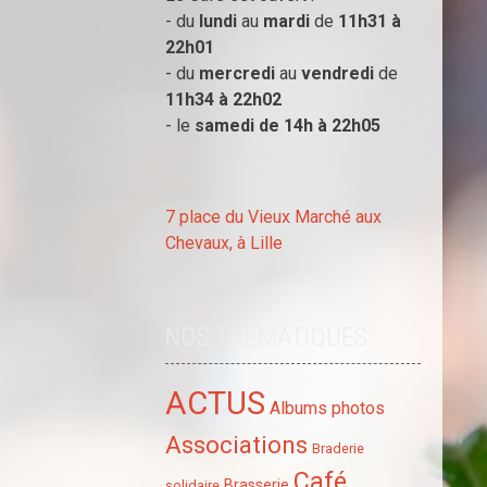
- du
lundi
au
mardi
de
11h31 à
22h01
- du
mercredi
au
vendredi
de
11h34 à
22h02
- le
samedi de 14h à
22h05
7 place du Vieux Marché aux
Chevaux, à Lille
NOS THÉMATIQUES
ACTUS
Albums photos
Associations
Braderie
Café
Brasserie
solidaire